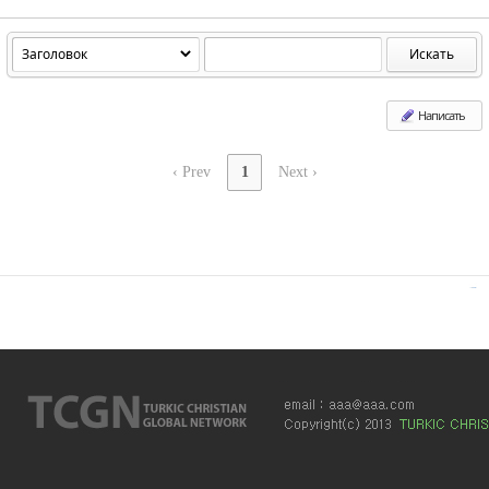
Искать
Sketchbook5, 스케치북5
Sketchbook5, 스케치북5
Написать
‹ Prev
1
Next ›