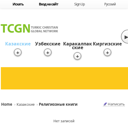
Skip to content
Искать
Вход на сайт
Sign Up
Русский
▶
Казакские
Узбекские
Каракалпак
Киргизские
ские
+
+
+
+
Написать
Home
›
Казакские
›
Религиозные книги
Sketchbook5, 스케치북5
Sketchbook5, 스케치북5
Нет записей