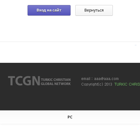
Вход на сайт
Вернуться
Sketchbook5, 스케치북5
Sketchbook5, 스케치북5
PC