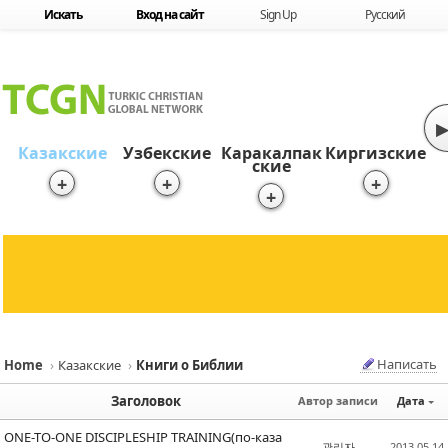
Skip to content
Искать
Вход на сайт
Sign Up
Русский
▶
Казакские
Узбекские
Каракалпак
Киргизские
ские
+
+
+
+
Написать
Home
›
Казакские
›
Книги о Библии
Sketchbook5, 스케치북5
Sketchbook5, 스케치북5
Заголовок
Автор записи
Дата
ONE-TO-ONE DISCIPLESHIP TRAINING(по-каза
관리자
2013.05.14