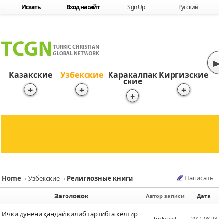
Skip to content
Искать
Вход на сайт
Sign Up
Русский
▶
Казакские
Узбекские
Каракалпак
Киргизские
ские
+
+
+
+
Написать
Home
›
Узбекские
›
Религиозные книги
Sketchbook5, 스케치북5
Sketchbook5, 스케치북5
Заголовок
Автор записи
Дата
Ички дунёни қандай қилиб тартибга келтир
turkseed
2011.08.28