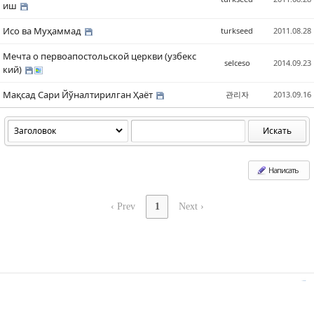
иш
Исо ва Муҳаммад
turkseed
2011.08.28
Sketchbook5, 스케치북5
Sketchbook5, 스케치북5
Мечта о первоапостольской церкви (узбекс
selceso
2014.09.23
кий)
Мақсад Сари Йўналтирилган Ҳаёт
관리자
2013.09.16
Искать
Написать
‹ Prev
1
Next ›