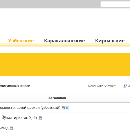
Skip to content
Узбекские
Каракалпакские
Киргизские
елигиозные книги
Read with 'Viewer'
И
ok5, 스케치북5
ok5, 스케치북5
Заголовок
воапостольской церкви (узбекский)
и Йўналтирилган Ҳаёт
аммад