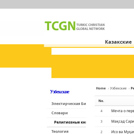
Казакские
Home
›
Узбекские
›
Р
Узбекские
Sketchbo
Sketchbo
No.
Электирческая Библия и Аудио
Мечта о пер
4
Словари
Мақсад Сар
3
Религиозные книги
Теология
Исо ва Муҳ
2