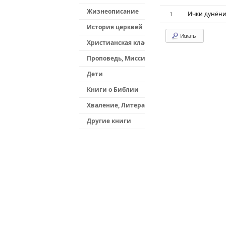
Sketchbo
Sketchbo
Жизнеописание
Ички дунёни
1
История церквей
Искать
Христианская классика
Проповедь, Миссионерство
Дети
Книги о Библии
Хваление, Литература
Другие книги