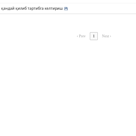
ok5, 스케치북5
ok5, 스케치북5
 қандай қилиб тартибга келтириш
‹ Prev
1
Next ›