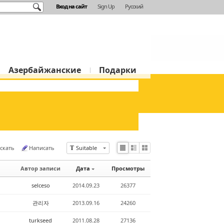
Вход на сайт
Sign Up
Русский
Азербайжанские
Подарки
скать
Написать
Suitable
T
Li
Zi
G
st
n
al
Автор записи
Дата
Просмотры
e
le
r
selceso
2014.09.23
26377
y
관리자
2013.09.16
24260
turkseed
2011.08.28
27136